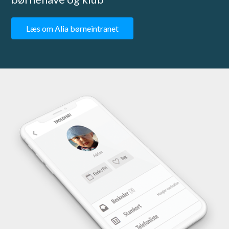
Læs om Alia børneintranet