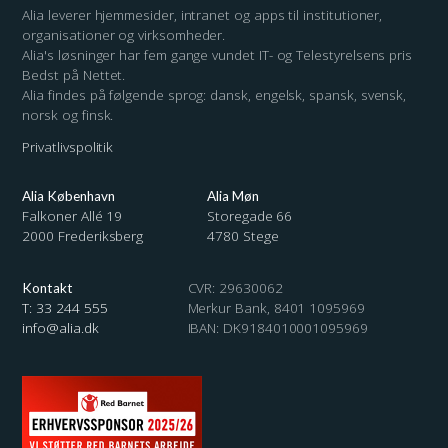
Telefon
Alia leverer hjemmesider, intranet og apps til institutioner,
organisationer og virksomheder.
Alia's løsninger har fem gange vundet IT- og Telestyrelsens pris
Bedst på Nettet.
E-mail
Alia findes på følgende sprog: dansk, engelsk, spansk, svensk,
norsk og finsk.
Privatlivspolitik
Prøv Alia
Alia København
Alia Møn
Falkoner Allé 19
Storegade 66
2000 Frederiksberg
4780 Stege
CVR: 29630062
Kontakt
T:
33 244 555
Merkur Bank,
8401 1095969
info@alia.dk
IBAN: DK9184010001095969