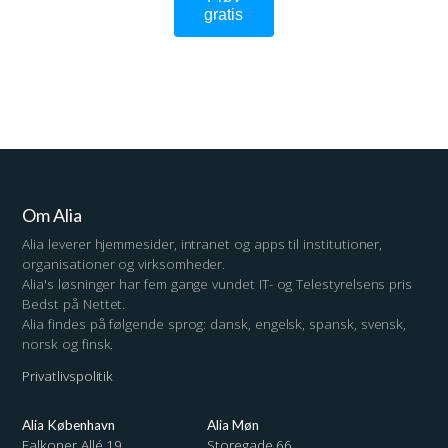
gratis
Institutions navn
Dit navn
Om Alia
Telefon
Alia leverer hjemmesider, intranet og apps til institutioner,
organisationer og virksomheder.
Alia's løsninger har fem gange vundet IT- og Telestyrelsens pris
Bedst på Nettet.
E-mail
Alia findes på følgende sprog: dansk, engelsk, spansk, svensk,
norsk og finsk.
Privatlivspolitik
Prøv gratis
Alia København
Alia Møn
Falkoner Allé 19
Storegade 66